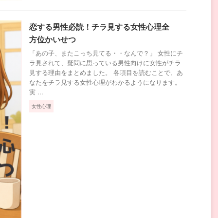
恋する男性必読！チラ見する女性心理全
方位かいせつ
「あの子、またこっち見てる・・なんで？」 女性にチ
ラ見されて、疑問に思っている男性向けに女性がチラ
見する理由をまとめました。 各項目を読むことで、あ
なたをチラ見する女性心理がわかるようになります。
実 ...
女性心理