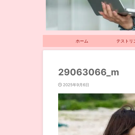
ホーム
テストリ
29063066_m
2025年9月6日