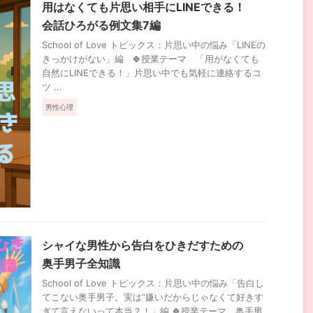
用はなくても片思い相手にLINEできる！
会話ひろがる例文集7編
School of Love トピックス：片思い中の悩み「LINEの
きっかけがない」編 🍀授業テーマ 「用がなくても
自然にLINEできる！」片思い中でも気軽に連絡するコ
ツ ...
男性心理
シャイな男性から告白をひきだすための
奥手男子全知識
School of Love トピックス：片思い中の悩み「告白し
てこない奥手男子。実は“嫌いだからじゃなくて好きす
ぎて言えないって本当？！」編 🍀授業テーマ 奥手男